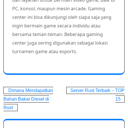
dan layanan untuk bermain video game, baik di
PC, konsol, maupun mesin arcade. Gaming
center ini bisa dikunjungi oleh siapa saja yang
ingin bermain game secara individu atau
bersama teman-teman. Beberapa gaming
center juga sering digunakan sebagai lokasi
turnamen game atau esports.
Post
Dimana Mendapatkan
Server Rust Terbaik – TOP
navigation
Bahan Bakar Diesel di
15
Rust