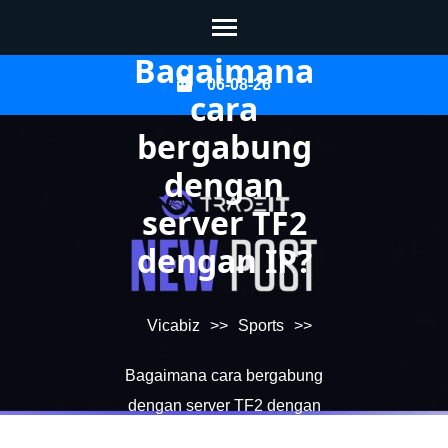
Bagaimana
Skip
06-08-26
cara
to
content
bergabung
(Press
dengan
Enter)
server TF2
dengan IP?
Vicabiz
>>
Sports
>>
Bagaimana cara bergabung
dengan server TF2 dengan
IP?