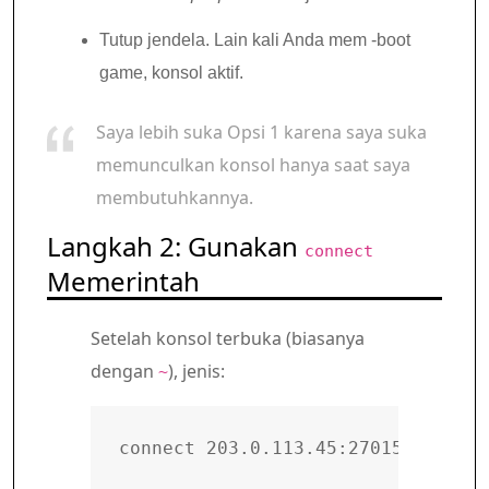
Tutup jendela. Lain kali Anda mem -boot
game, konsol aktif.
Saya lebih suka Opsi 1 karena saya suka
memunculkan konsol hanya saat saya
membutuhkannya.
Langkah 2: Gunakan
connect
Memerintah
Setelah konsol terbuka (biasanya
dengan
), jenis:
~
connect 203.0.113.45:27015