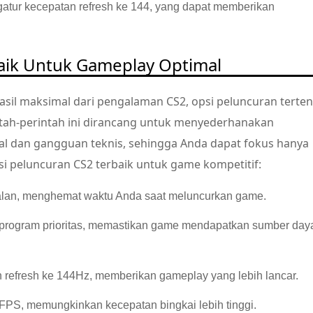
tur kecepatan refresh ke 144, yang dapat memberikan
baik Untuk Gameplay Optimal
sil maksimal dari pengalaman CS2, opsi peluncuran terten
tah-perintah ini dirancang untuk menyederhanakan
l dan gangguan teknis, sehingga Anda dapat fokus hanya
si peluncuran CS2 terbaik untuk game kompetitif:
nalan, menghemat waktu Anda saat meluncurkan game.
program prioritas, memastikan game mendapatkan sumber day
n refresh ke 144Hz, memberikan gameplay yang lebih lancar.
FPS, memungkinkan kecepatan bingkai lebih tinggi.