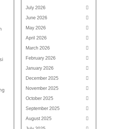
July 2026
June 2026
May 2026
n
April 2026
March 2026
February 2026
si
January 2026
December 2025
November 2025
ang
October 2025
September 2025
August 2025
July 2025