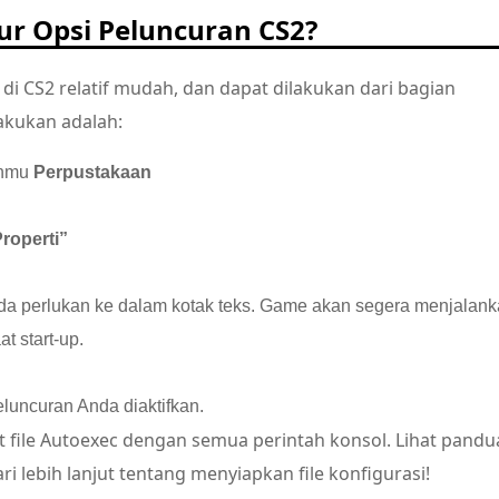
r Opsi Peluncuran CS2?
di CS2 relatif mudah, dan dapat dilakukan dari bagian
akukan adalah:
anmu
Perpustakaan
roperti”
da perlukan ke dalam kotak teks. Game akan segera menjalan
at start-up.
luncuran Anda diaktifkan.
t file Autoexec dengan semua perintah konsol. Lihat pand
i lebih lanjut tentang menyiapkan file konfigurasi!