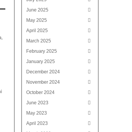
June 2025
May 2025
April 2025
a,
March 2025
February 2025
January 2025
December 2024
November 2024
i
October 2024
June 2023
May 2023
April 2023