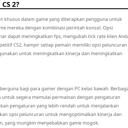
 CS 2?
n khusus dalam game yang diterapkan pengguna untuk
e mereka dengan kombinasi perintah konsol. Opsi
ar dapat meningkatkan fps, mengubah tick rate klien And
titif CS2, hampir setiap pemain memiliki opsi peluncuran
a gunakan untuk meningkatkan kinerja dan meningkatkan
 berguna bagi para gamer dengan PC kelas bawah. Berbaga
an untuk segera memulai permainan dengan pengaturan
an pengaturan yang lebih rendah untuk menjalankan
an opsi peluncuran untuk mengoptimalkan kinerja dan
ien, yang mungkin menyebabkan game mogok.