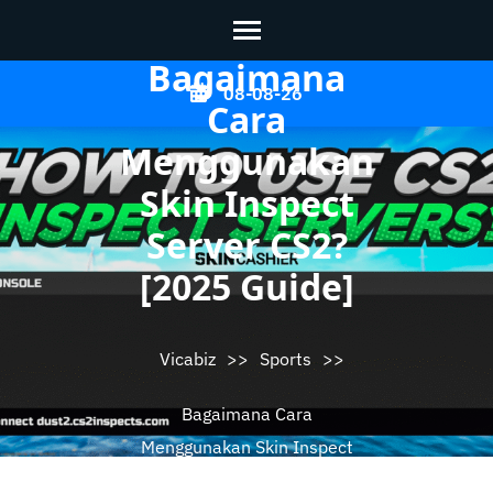
Bagaimana
Skip
08-08-26
Cara
to
content
Menggunakan
(Press
Skin Inspect
Enter)
Server CS2?
[2025 Guide]
Vicabiz
>>
Sports
>>
Bagaimana Cara
Menggunakan Skin Inspect
Server CS2? [2025 Guide]