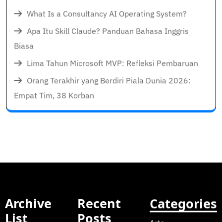
What Is a Consultancy AI Operating System?
Apa Itu Skill Claude? Panduan Bahasa Inggris
Biasa
Lima Tahun Microsoft MVP: Refleksi Pembaruan
Orang Terakhir yang Berdiri Piala Dunia 2026:
Empat Tim, 38 Korban
Archive
Recent
Categories
List
Posts