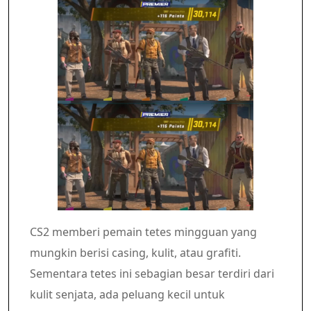
CS2 memberi pemain tetes mingguan yang
mungkin berisi casing, kulit, atau grafiti.
Sementara tetes ini sebagian besar terdiri dari
kulit senjata, ada peluang kecil untuk