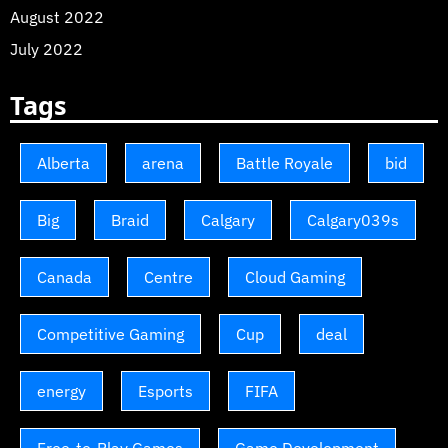
August 2022
July 2022
Tags
Alberta
arena
Battle Royale
bid
Big
Braid
Calgary
Calgary039s
Canada
Centre
Cloud Gaming
Competitive Gaming
Cup
deal
energy
Esports
FIFA
Free-to-Play Games
Game Development