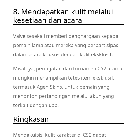
8. Mendapatkan kulit melalui
kesetiaan dan acara
Valve sesekali memberi penghargaan kepada
pemain lama atau mereka yang berpartisipasi
dalam acara khusus dengan kulit eksklusif.
Misalnya, peringatan dan turnamen CS2 utama
mungkin menampilkan tetes item eksklusif,
termasuk Agen Skins, untuk pemain yang
menonton pertandingan melalui akun yang
terkait dengan uap.
Ringkasan
Mengakuisisi kulit karakter di CS2 dapat