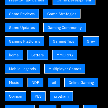
Game Reviews
Game Strategies
Game Updates
Gaming Community
Gaming Platforms
Gaming Tips
Grey
home
Letters
MMORPG
Mobile Legends
Multiplayer Games
Music
NDP
oil
Online Gaming
Opinion
PES
program