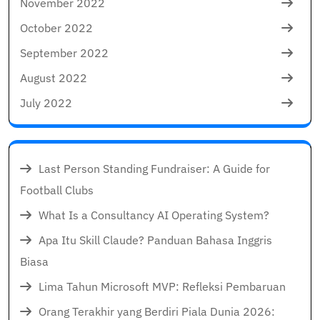
November 2022
October 2022
September 2022
August 2022
July 2022
Last Person Standing Fundraiser: A Guide for
Football Clubs
What Is a Consultancy AI Operating System?
Apa Itu Skill Claude? Panduan Bahasa Inggris
Biasa
Lima Tahun Microsoft MVP: Refleksi Pembaruan
Orang Terakhir yang Berdiri Piala Dunia 2026: