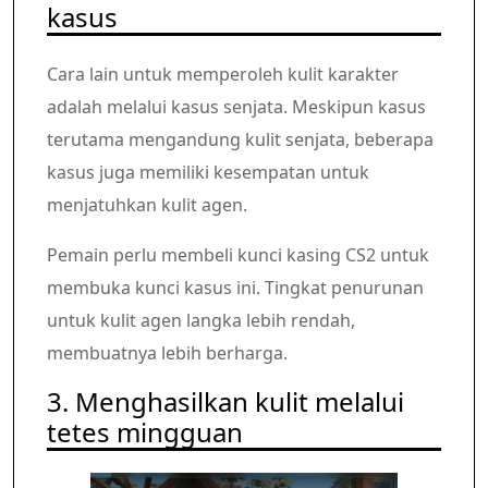
kasus
Cara lain untuk memperoleh kulit karakter
adalah melalui kasus senjata. Meskipun kasus
terutama mengandung kulit senjata, beberapa
kasus juga memiliki kesempatan untuk
menjatuhkan kulit agen.
Pemain perlu membeli kunci kasing CS2 untuk
membuka kunci kasus ini. Tingkat penurunan
untuk kulit agen langka lebih rendah,
membuatnya lebih berharga.
3. Menghasilkan kulit melalui
tetes mingguan