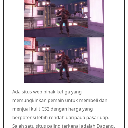
Ada situs web pihak ketiga yang
memungkinkan pemain untuk membeli dan
menjual kulit CS2 dengan harga yang
berpotensi lebih rendah daripada pasar uap.
Salah satu situs paling terkenal adalah Dagang.