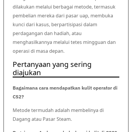
dilakukan melalui berbagai metode, termasuk
pembelian mereka dari pasar uap, membuka
kunci dari kasus, berpartisipasi dalam
perdagangan dan hadiah, atau
menghasilkannya melalui tetes mingguan dan
operasi di masa depan.
Pertanyaan yang sering
diajukan
Bagaimana cara mendapatkan kulit operator di
CS2?
Metode termudah adalah membelinya di
Dagang atau Pasar Steam.