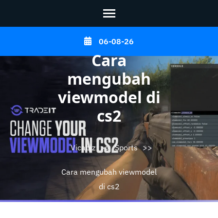
Skip
06-08-26
to
Cara
content
mengubah
(Press
viewmodel di
Enter)
cs2
Vicabiz
>>
Sports
>>
Cara mengubah viewmodel
di cs2