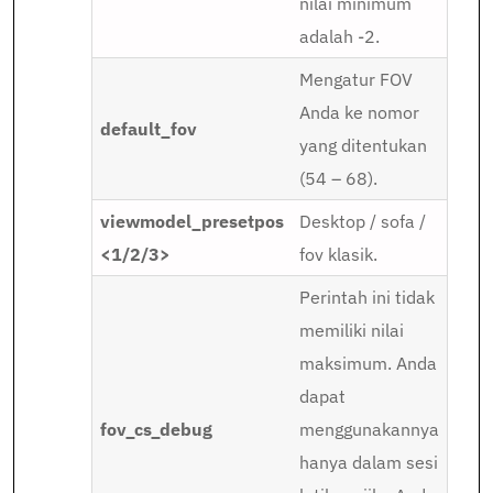
nilai minimum
adalah -2.
Mengatur FOV
Anda ke nomor
default_fov
yang ditentukan
(54 – 68).
viewmodel_presetpos
Desktop / sofa /
<1/2/3>
fov klasik.
Perintah ini tidak
memiliki nilai
maksimum. Anda
dapat
fov_cs_debug
menggunakannya
hanya dalam sesi