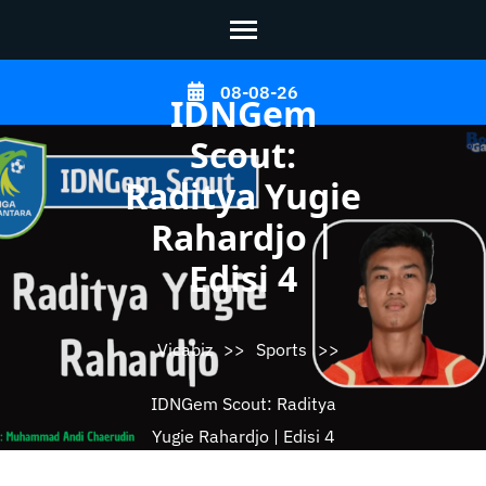
Skip
08-08-26
IDNGem
to
content
Scout:
(Press
Raditya Yugie
Enter)
Rahardjo |
Edisi 4
Vicabiz
>>
Sports
>>
IDNGem Scout: Raditya
Yugie Rahardjo | Edisi 4