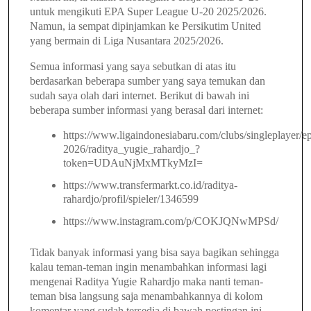
untuk mengikuti EPA Super League U-20 2025/2026.
Namun, ia sempat dipinjamkan ke Persikutim United
yang bermain di Liga Nusantara 2025/2026.
Semua informasi yang saya sebutkan di atas itu
berdasarkan beberapa sumber yang saya temukan dan
sudah saya olah dari internet. Berikut di bawah ini
beberapa sumber informasi yang berasal dari internet:
https://www.ligaindonesiabaru.com/clubs/singleplayer
2026/raditya_yugie_rahardjo_?
token=UDAuNjMxMTkyMzI=
https://www.transfermarkt.co.id/raditya-
rahardjo/profil/spieler/1346599
https://www.instagram.com/p/COKJQNwMPSd/
Tidak banyak informasi yang bisa saya bagikan sehingga
kalau teman-teman ingin menambahkan informasi lagi
mengenai Raditya Yugie Rahardjo maka nanti teman-
teman bisa langsung saja menambahkannya di kolom
komentar yang sudah tersedia di bawah postingan ini.