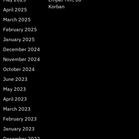
Korban
April 2025
March 2025
February 2025
January 2025
December 2024
November 2024
October 2024
June 2023
May 2023
April 2023
March 2023
February 2023
January 2023
December 2022