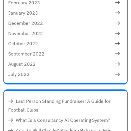
February 2023
January 2023
December 2022
November 2022
October 2022
September 2022
August 2022
July 2022
Last Person Standing Fundraiser: A Guide for
Football Clubs
What Is a Consultancy AI Operating System?
Apa Itu Skill Claude? Panduan Bahasa Inggris