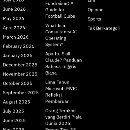
Life
Fundraiser: A
June 2026
Guide for
Opinion
Football Clubs
May 2026
Sports
What Is a
April 2026
Tak Berkategori
Consultancy AI
March 2026
Operating
System?
February 2026
Apa Itu Skill
January 2026
Claude? Panduan
December 2025
Bahasa Inggris
Biasa
November 2025
Lima Tahun
October 2025
Microsoft MVP:
September 2025
Refleksi
Pembaruan
August 2025
Orang Terakhir
July 2025
yang Berdiri Piala
June 2025
Dunia 2026:
May 2025
Empat Tim, 38