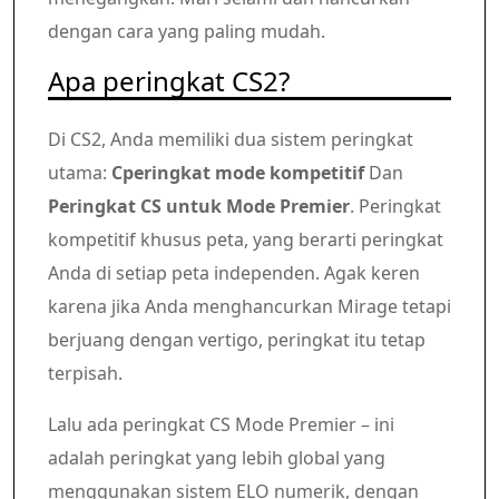
dengan cara yang paling mudah.
Apa peringkat CS2?
Di CS2, Anda memiliki dua sistem peringkat
utama:
C
peringkat mode kompetitif
Dan
Peringkat CS untuk Mode Premier
. Peringkat
kompetitif khusus peta, yang berarti peringkat
Anda di setiap peta independen. Agak keren
karena jika Anda menghancurkan Mirage tetapi
berjuang dengan vertigo, peringkat itu tetap
terpisah.
Lalu ada peringkat CS Mode Premier – ini
adalah peringkat yang lebih global yang
menggunakan sistem ELO numerik, dengan