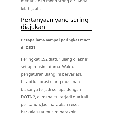
menarik dan mendorong diri Anda
lebih jauh.
Pertanyaan yang sering
diajukan
Berapa lama sampai peringkat reset
di CS2?
Peringkat CS2 diatur ulang di akhir
setiap musim utama. Waktu
pengaturan ulang ini bervariasi,
tetapi kalibrasi ulang musiman
biasanya terjadi serupa dengan
DOTA 2, di mana itu terjadi dua kali
per tahun. Jadi harapkan reset
berkala saat musim berakhir.