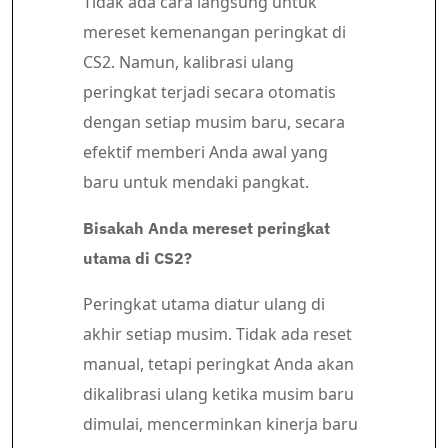
Tidak ada cara langsung untuk
mereset kemenangan peringkat di
CS2. Namun, kalibrasi ulang
peringkat terjadi secara otomatis
dengan setiap musim baru, secara
efektif memberi Anda awal yang
baru untuk mendaki pangkat.
Bisakah Anda mereset peringkat
utama di CS2?
Peringkat utama diatur ulang di
akhir setiap musim. Tidak ada reset
manual, tetapi peringkat Anda akan
dikalibrasi ulang ketika musim baru
dimulai, mencerminkan kinerja baru