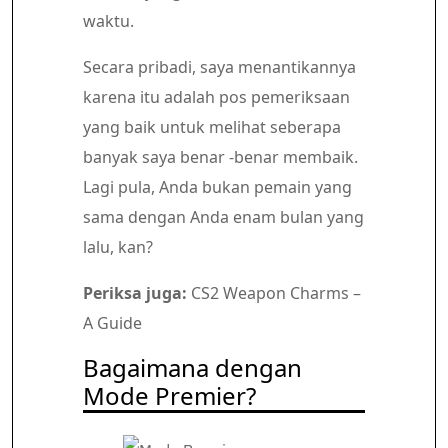
waktu.
Secara pribadi, saya menantikannya
karena itu adalah pos pemeriksaan
yang baik untuk melihat seberapa
banyak saya benar -benar membaik.
Lagi pula, Anda bukan pemain yang
sama dengan Anda enam bulan yang
lalu, kan?
Periksa juga:
CS2 Weapon Charms –
A Guide
Bagaimana dengan
Mode Premier?