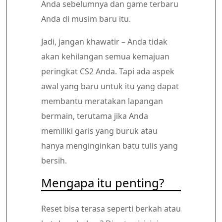
Anda sebelumnya dan game terbaru
Anda di musim baru itu.
Jadi, jangan khawatir – Anda tidak
akan kehilangan semua kemajuan
peringkat CS2 Anda. Tapi ada aspek
awal yang baru untuk itu yang dapat
membantu meratakan lapangan
bermain, terutama jika Anda
memiliki garis yang buruk atau
hanya menginginkan batu tulis yang
bersih.
Mengapa itu penting?
Reset bisa terasa seperti berkah atau