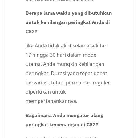
Berapa lama waktu yang dibutuhkan
untuk kehilangan peringkat Anda di
CS2?
Jika Anda tidak aktif selama sekitar
17 hingga 30 hari dalam mode
utama, Anda mungkin kehilangan
peringkat. Durasi yang tepat dapat
bervariasi, tetapi permainan reguler
diperlukan untuk
mempertahankannya.
Bagaimana Anda mengatur ulang
peringkat kemenangan di CS2?