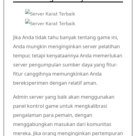
Jika Anda tidak tahu banyak tentang game ini,
Anda mungkin menginginkan server pelatihan
tempur, tetapi kenyataannya Anda memerlukan
server pengumpulan sumber daya yang fitur-
fitur canggihnya memungkinkan Anda
bereksperimen dengan relatif aman.
Admin server yang baik akan menggunakan
panel kontrol game untuk mengkalibrasi
pengalaman para pemain, dengan
menggabungkan masukan dari komunitas
mereka. Jika orang menginginkan pertempuran