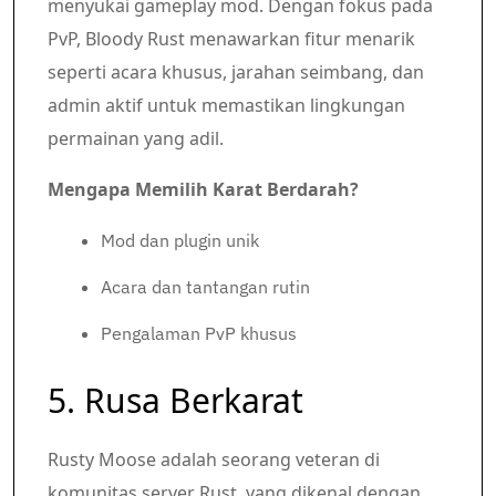
menyukai gameplay mod. Dengan fokus pada
PvP, Bloody Rust menawarkan fitur menarik
seperti acara khusus, jarahan seimbang, dan
admin aktif untuk memastikan lingkungan
permainan yang adil.
Mengapa Memilih Karat Berdarah?
Mod dan plugin unik
Acara dan tantangan rutin
Pengalaman PvP khusus
5. Rusa Berkarat
Rusty Moose adalah seorang veteran di
komunitas server Rust, yang dikenal dengan