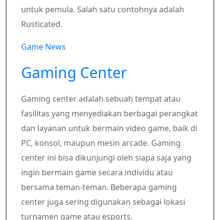
untuk pemula. Salah satu contohnya adalah
Rusticated.
Game News
Gaming Center
Gaming center adalah sebuah tempat atau
fasilitas yang menyediakan berbagai perangkat
dan layanan untuk bermain video game, baik di
PC, konsol, maupun mesin arcade. Gaming
center ini bisa dikunjungi oleh siapa saja yang
ingin bermain game secara individu atau
bersama teman-teman. Beberapa gaming
center juga sering digunakan sebagai lokasi
turnamen game atau esports.