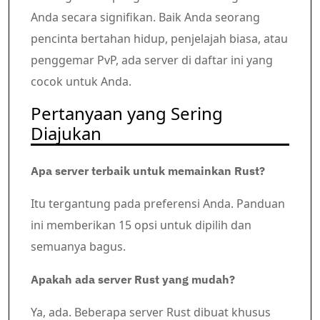
Anda secara signifikan. Baik Anda seorang
pencinta bertahan hidup, penjelajah biasa, atau
penggemar PvP, ada server di daftar ini yang
cocok untuk Anda.
Pertanyaan yang Sering
Diajukan
Apa server terbaik untuk memainkan Rust?
Itu tergantung pada preferensi Anda. Panduan
ini memberikan 15 opsi untuk dipilih dan
semuanya bagus.
Apakah ada server Rust yang mudah?
Ya, ada. Beberapa server Rust dibuat khusus