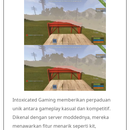
Intoxicated Gaming memberikan perpaduan
unik antara gameplay kasual dan kompetitif.
Dikenal dengan server moddednya, mereka
menawarkan fitur menarik seperti kit,