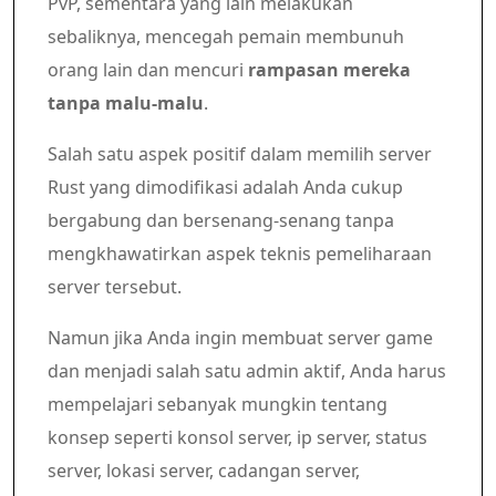
PvP, sementara yang lain melakukan
sebaliknya, mencegah pemain membunuh
orang lain dan mencuri
rampasan mereka
tanpa malu-malu
.
Salah satu aspek positif dalam memilih server
Rust yang dimodifikasi adalah Anda cukup
bergabung dan bersenang-senang tanpa
mengkhawatirkan aspek teknis pemeliharaan
server tersebut.
Namun jika Anda ingin membuat server game
dan menjadi salah satu admin aktif, Anda harus
mempelajari sebanyak mungkin tentang
konsep seperti konsol server, ip server, status
server, lokasi server, cadangan server,