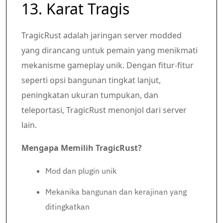
13. Karat Tragis
TragicRust adalah jaringan server modded
yang dirancang untuk pemain yang menikmati
mekanisme gameplay unik. Dengan fitur-fitur
seperti opsi bangunan tingkat lanjut,
peningkatan ukuran tumpukan, dan
teleportasi, TragicRust menonjol dari server
lain.
Mengapa Memilih TragicRust?
Mod dan plugin unik
Mekanika bangunan dan kerajinan yang
ditingkatkan