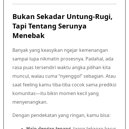
Bukan Sekadar Untung-Rugi,
Tapi Tentang Serunya
Menebak
Banyak yang keasyikan ngejar kemenangan
sampai lupa nikmatin prosesnya. Padahal, ada
rasa puas tersendiri waktu angka pilihan kita
muncul, walau cuma “nyenggol” sebagian. Atau
saat feeling kamu tiba-tiba cocok sama prediksi
komunitas—itu bikin momen kecil yang
menyenangkan.
Dengan pendekatan yang ringan, kamu bisa:
Main dengan tenang
, tanpa tekanan harus