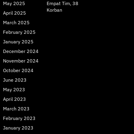
May 2025
Empat Tim, 38
Korban
April 2025
March 2025
February 2025
January 2025
December 2024
November 2024
October 2024
June 2023
May 2023
April 2023
March 2023
February 2023
January 2023