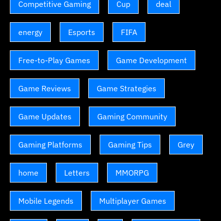
Competitive Gaming
Cup
deal
energy
Esports
FIFA
Free-to-Play Games
Game Development
Game Reviews
Game Strategies
Game Updates
Gaming Community
Gaming Platforms
Gaming Tips
Grey
home
Letters
MMORPG
Mobile Legends
Multiplayer Games