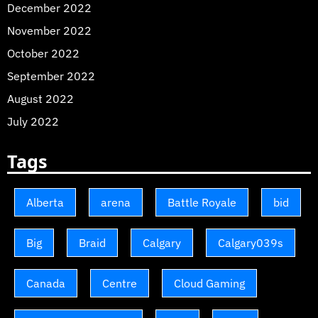
December 2022
November 2022
October 2022
September 2022
August 2022
July 2022
Tags
Alberta
arena
Battle Royale
bid
Big
Braid
Calgary
Calgary039s
Canada
Centre
Cloud Gaming