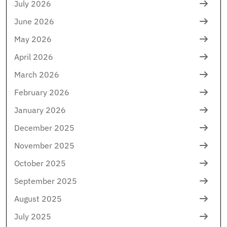
July 2026
June 2026
May 2026
April 2026
March 2026
February 2026
January 2026
December 2025
November 2025
October 2025
September 2025
August 2025
July 2025