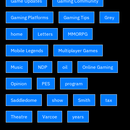
Game Updates
Gaming Community
Gaming Platforms
Gaming Tips
Grey
home
Letters
MMORPG
Mobile Legends
Multiplayer Games
Music
NDP
oil
Online Gaming
Opinion
PES
program
Saddledome
show
Smith
tax
Theatre
Varcoe
years