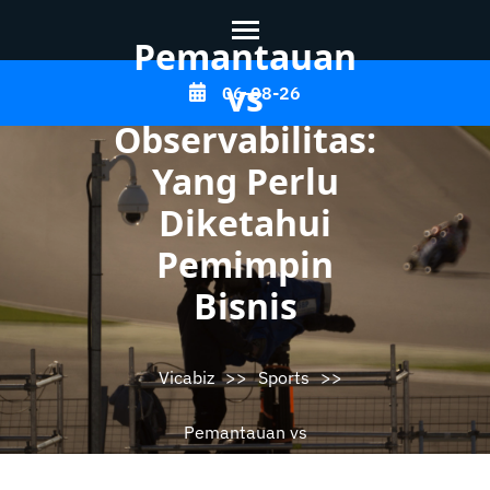
Pemantauan
Skip
vs
06-08-26
to
Observabilitas:
content
Yang Perlu
(Press
Enter)
Diketahui
Pemimpin
Bisnis
Vicabiz
>>
Sports
>>
Pemantauan vs
Observabilitas: Yang Perlu