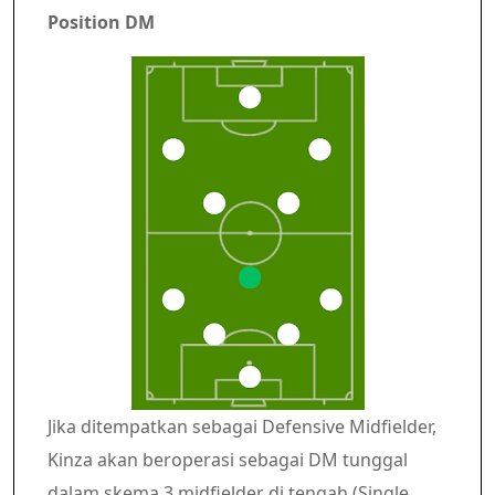
Position DM
Jika ditempatkan sebagai Defensive Midfielder,
Kinza akan beroperasi sebagai DM tunggal
dalam skema 3 midfielder di tengah (Single