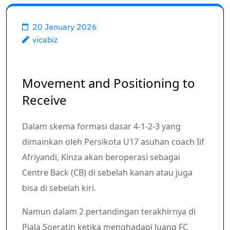
20 January 2026
vicabiz
Movement and Positioning to
Receive
Dalam skema formasi dasar 4-1-2-3 yang
dimainkan oleh Persikota U17 asuhan coach Iif
Afriyandi, Kinza akan beroperasi sebagai
Centre Back (CB) di sebelah kanan atau juga
bisa di sebelah kiri.
Namun dalam 2 pertandingan terakhirnya di
Piala Soeratin ketika menghadapi Juang FC