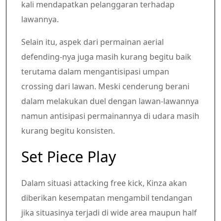
kali mendapatkan pelanggaran terhadap
lawannya.
Selain itu, aspek dari permainan aerial
defending-nya juga masih kurang begitu baik
terutama dalam mengantisipasi umpan
crossing dari lawan. Meski cenderung berani
dalam melakukan duel dengan lawan-lawannya
namun antisipasi permainannya di udara masih
kurang begitu konsisten.
Set Piece Play
Dalam situasi attacking free kick, Kinza akan
diberikan kesempatan mengambil tendangan
jika situasinya terjadi di wide area maupun half