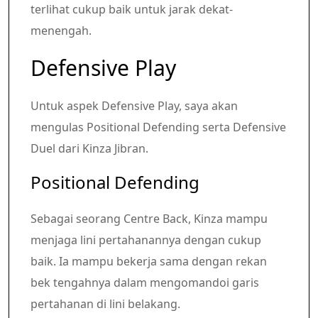
terlihat cukup baik untuk jarak dekat-
menengah.
Defensive Play
Untuk aspek Defensive Play, saya akan
mengulas Positional Defending serta Defensive
Duel dari Kinza Jibran.
Positional Defending
Sebagai seorang Centre Back, Kinza mampu
menjaga lini pertahanannya dengan cukup
baik. Ia mampu bekerja sama dengan rekan
bek tengahnya dalam mengomandoi garis
pertahanan di lini belakang.