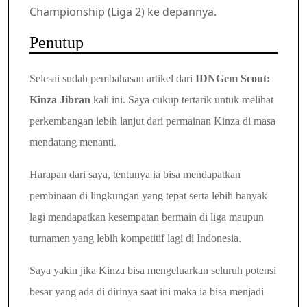
Championship (Liga 2) ke depannya.
Penutup
Selesai sudah pembahasan artikel dari
IDNGem Scout:
Kinza Jibran
kali ini. Saya cukup tertarik untuk melihat
perkembangan lebih lanjut dari permainan Kinza di masa
mendatang menanti.
Harapan dari saya, tentunya ia bisa mendapatkan
pembinaan di lingkungan yang tepat serta lebih banyak
lagi mendapatkan kesempatan bermain di liga maupun
turnamen yang lebih kompetitif lagi di Indonesia.
Saya yakin jika Kinza bisa mengeluarkan seluruh potensi
besar yang ada di dirinya saat ini maka ia bisa menjadi