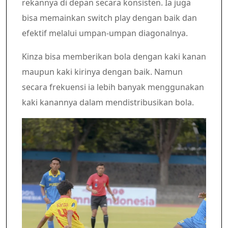
rekannya di depan secara konsisten. Ia juga
bisa memainkan switch play dengan baik dan
efektif melalui umpan-umpan diagonalnya.
Kinza bisa memberikan bola dengan kaki kanan
maupun kaki kirinya dengan baik. Namun
secara frekuensi ia lebih banyak menggunakan
kaki kanannya dalam mendistribusikan bola.