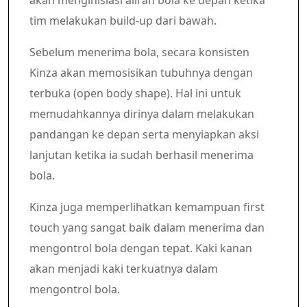
akan menginisiasi aliran bola ke depan ketika
tim melakukan build-up dari bawah.
Sebelum menerima bola, secara konsisten
Kinza akan memosisikan tubuhnya dengan
terbuka (open body shape). Hal ini untuk
memudahkannya dirinya dalam melakukan
pandangan ke depan serta menyiapkan aksi
lanjutan ketika ia sudah berhasil menerima
bola.
Kinza juga memperlihatkan kemampuan first
touch yang sangat baik dalam menerima dan
mengontrol bola dengan tepat. Kaki kanan
akan menjadi kaki terkuatnya dalam
mengontrol bola.