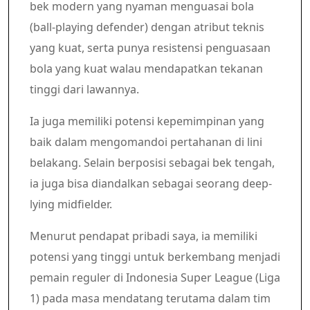
bek modern yang nyaman menguasai bola
(ball-playing defender) dengan atribut teknis
yang kuat, serta punya resistensi penguasaan
bola yang kuat walau mendapatkan tekanan
tinggi dari lawannya.
Ia juga memiliki potensi kepemimpinan yang
baik dalam mengomandoi pertahanan di lini
belakang. Selain berposisi sebagai bek tengah,
ia juga bisa diandalkan sebagai seorang deep-
lying midfielder.
Menurut pendapat pribadi saya, ia memiliki
potensi yang tinggi untuk berkembang menjadi
pemain reguler di Indonesia Super League (Liga
1) pada masa mendatang terutama dalam tim