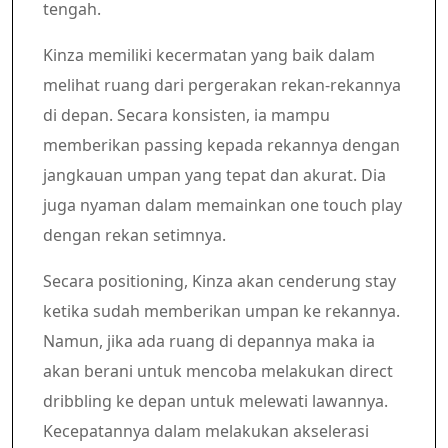
tengah.
Kinza memiliki kecermatan yang baik dalam
melihat ruang dari pergerakan rekan-rekannya
di depan. Secara konsisten, ia mampu
memberikan passing kepada rekannya dengan
jangkauan umpan yang tepat dan akurat. Dia
juga nyaman dalam memainkan one touch play
dengan rekan setimnya.
Secara positioning, Kinza akan cenderung stay
ketika sudah memberikan umpan ke rekannya.
Namun, jika ada ruang di depannya maka ia
akan berani untuk mencoba melakukan direct
dribbling ke depan untuk melewati lawannya.
Kecepatannya dalam melakukan akselerasi