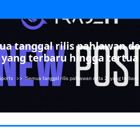
a tanggal rilis pahlawan do
yang terbaru hingga tertua
Sports
>>
Semua tanggal rilis pahlawan dota 2, yang terbaru