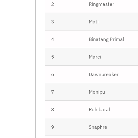
2
Ringmaster
3
Mati
4
Binatang Primal
5
Marci
6
Dawnbreaker
7
Menipu
8
Roh batal
9
Snapfire