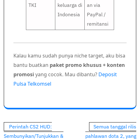
TKI
keluarga di
an via
Indonesia
PayPal /
remitansi
Kalau kamu sudah punya niche target, aku bisa
bantu buatkan
paket promo khusus + konten
promosi
yang cocok. Mau dibantu?
Deposit
Pulsa Telkomsel
Post
Perintah CS2 HUD:
Semua tanggal rilis
navigation
Sembunyikan/Tunjukkan &
pahlawan dota 2, yang