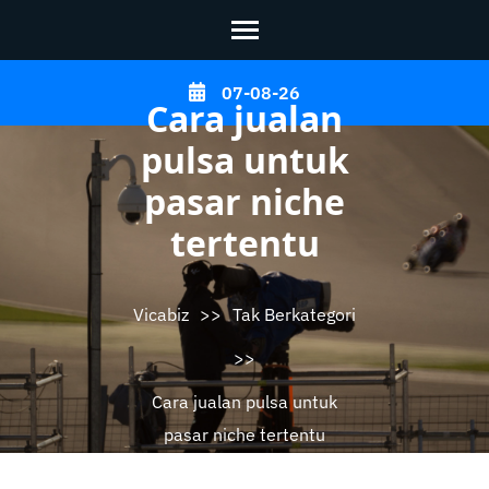
Skip
07-08-26
Cara jualan
to
content
pulsa untuk
(Press
pasar niche
Enter)
tertentu
Vicabiz
>>
Tak Berkategori
>>
Cara jualan pulsa untuk
pasar niche tertentu